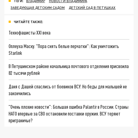
ТЕГИ:
ВЛАДИМИР
НОВОСТИ ВЛАДИМИРА
ЗАВЕДУЮЩАЯ ДЕТСКИМ САДОМ
ДЕТСКИЙ САД В ПЕТУШКАХ
ЧИТАЙТЕ ТАКЖЕ:
Технофашисты XXI века
Оплеуха Маску. "Пора снять белые перчатки": Как уничтожить
Starlink
В Петушинском районе начальница почтового отделения присвоила
82 тысячи рублей
Даня с Дашей спаслись от боевиков ВСУ. Но беды для малышей не
закончились
"Очень плохие новости": Большая ошибка Palantir в России. Страны
НАТО впервые за СВО остановили поставки оружия. ВСУ теряют
приграничье?