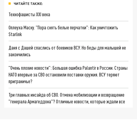
ЧИТАЙТЕ ТАКЖЕ:
Технофашисты XXI века
Оплеуха Маску. "Пора снять белые перчатки": Как уничтожить
Starlink
Даня с Дашей спаслись от боевиков ВСУ. Но беды для малышей не
закончились
"Очень плохие новости": Большая ошибка Palantir в России. Страны
НАТО впервые за СВО остановили поставки оружия. ВСУ теряют
приграничье?
Три главных инсайда об СВО. Отмена мобилизации и возвращение
"генерала Армагеддона"? Отличные новости, которые ждали все