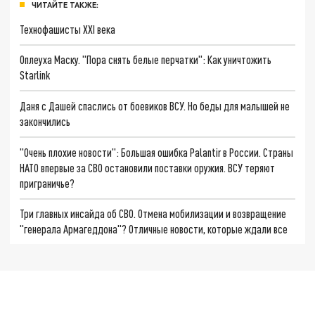
ЧИТАЙТЕ ТАКЖЕ:
Технофашисты XXI века
Оплеуха Маску. "Пора снять белые перчатки": Как уничтожить
Starlink
Даня с Дашей спаслись от боевиков ВСУ. Но беды для малышей не
закончились
"Очень плохие новости": Большая ошибка Palantir в России. Страны
НАТО впервые за СВО остановили поставки оружия. ВСУ теряют
приграничье?
Три главных инсайда об СВО. Отмена мобилизации и возвращение
"генерала Армагеддона"? Отличные новости, которые ждали все