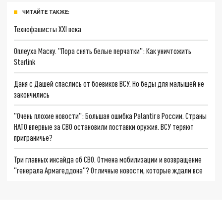
ЧИТАЙТЕ ТАКЖЕ:
Технофашисты XXI века
Оплеуха Маску. "Пора снять белые перчатки": Как уничтожить
Starlink
Даня с Дашей спаслись от боевиков ВСУ. Но беды для малышей не
закончились
"Очень плохие новости": Большая ошибка Palantir в России. Страны
НАТО впервые за СВО остановили поставки оружия. ВСУ теряют
приграничье?
Три главных инсайда об СВО. Отмена мобилизации и возвращение
"генерала Армагеддона"? Отличные новости, которые ждали все