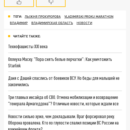
ТЕГИ:
ЛЫЖНЯ ПРОКУРОРОВА
VLADIMIRSKI PROKU MARATHON
ВЛАДИМИР
ВЛАДИМИРСКАЯ ОБЛАСТЬ
НОВОСТИ
ЧИТАЙТЕ ТАКЖЕ:
Технофашисты XXI века
Оплеуха Маску. "Пора снять белые перчатки": Как уничтожить
Starlink
Даня с Дашей спаслись от боевиков ВСУ. Но беды для малышей не
закончились
Три главных инсайда об СВО. Отмена мобилизации и возвращение
"генерала Армагеддона"? Отличные новости, которые ждали все
Новости сильно хуже, чем докладывали. Враг форсировал реку.
Оборона провалена. Кто по глупости спалил позиции ВС России на
важнейшем фронте?