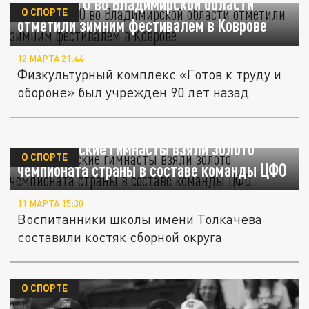
Юбилей ГТО во Владимирской области
О СПОРТЕ
отметили зимним фестивалем в Коврове
12 МАРТА 21:44
Физкультурный комплекс «Готов к труду и
обороне» был учрежден 90 лет назад
Владимирские гимнасты взяли золото
О СПОРТЕ
чемпионата страны в составе команды ЦФО
11 МАРТА 15:30
Воспитанники школы имени Толкачева
составили костяк сборной округа
О СПОРТЕ