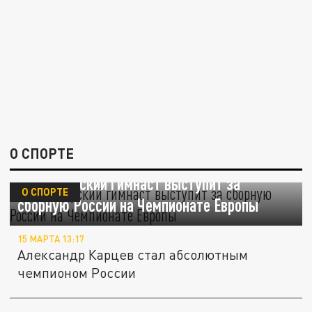
О СПОРТЕ
Владимирский гимнаст выступит за
О СПОРТЕ
сборную России на Чемпионате Европы
15 МАРТА 13:17
Александр Карцев стал абсолютным
чемпионом России