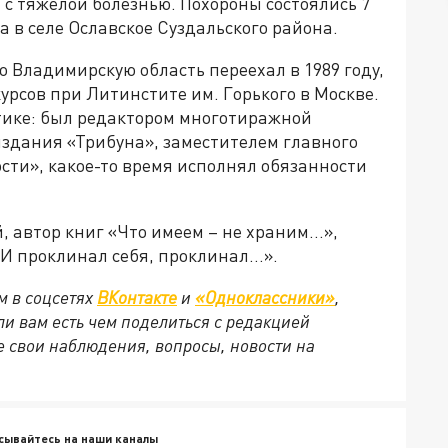
 с тяжелой болезнью. Похороны состоялись 7
 в селе Ославское Суздальского района.
о Владимирскую область переехал в 1989 году,
рсов при Литинстите им. Горького в Москве.
тике: был редактором многотиражной
издания «Трибуна», заместителем главного
сти», какое-то время исполнял обязанности
, автор книг «Что имеем – не храним…»,
«И проклинал себя, проклинал…».
м в соцсетях
ВКонтакте
и
«Одноклассники»
,
сли вам есть чем поделиться с редакцией
 свои наблюдения, вопросы, новости на
сывайтесь на наши каналы