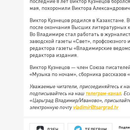
последние 8 лет Виктор Кузнецов боролся
мая, похоронили Виктора Александровича
Виктор Кузнецов родился в Казахстане. В
после окончания Высших литературных ку
Во Владимире стал работать в журналис
заводской газеты «Свет», профсоюзного 
редактора газеты «Владимирские ведомо
редактора издания.
Виктор Кузнецов — член Союза писателей
«Музыка по ночам», сборника рассказов 
Уважаемые читатели, присоединяйтесь к на
подписывайтесь на наш
телеграм-канал
. Е
«Царьград Владимир/Иваново», присылайте
электронную почту
vladimir@tsargrad.tv
Подпи
ДЗЕН
ТЕЛЕГРАМ