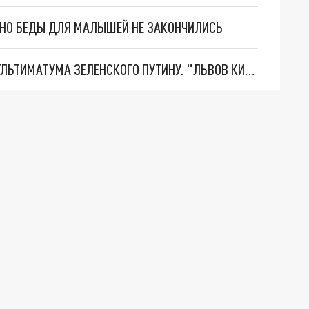
. НО БЕДЫ ДЛЯ МАЛЫШЕЙ НЕ ЗАКОНЧИЛИСЬ
НОВОЕ МАСШТАБНЕЙШЕЕ НАСТУПЛЕНИЕ. ТРИ УЛЬТИМАТУМА ЗЕЛЕНСКОГО ПУТИНУ. "ЛЬВОВ КИМА" ПОСТАВЯТ НА ПВО? ГЛОБАЛЬНЫЙ ПРОРЫВ ПОД ЗАПОРОЖЬЕМ