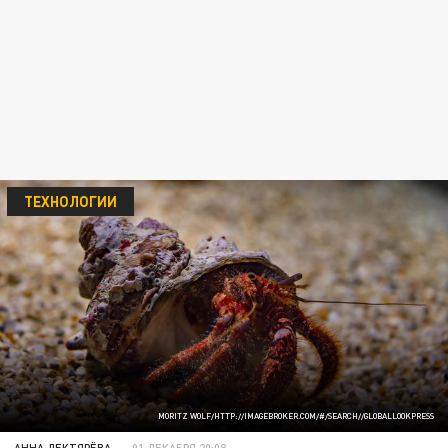
ТЕХНОЛОГИИ
MORITZ WOLF/HTTP://IMAGEBROKER.COM/#/SEARCH//GLOBALLOOKPRESS
АННА ДЕКТЯРЁВА
01 ДЕКАБРЯ 20:08