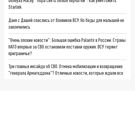
Оплеуха Маску. "Пора снять белые перчатки": Как уничтожить
Starlink
Даня с Дашей спаслись от боевиков ВСУ. Но беды для малышей не
закончились
"Очень плохие новости": Большая ошибка Palantir в России. Страны
НАТО впервые за СВО остановили поставки оружия. ВСУ теряют
приграничье?
Три главных инсайда об СВО. Отмена мобилизации и возвращение
"генерала Армагеддона"? Отличные новости, которые ждали все