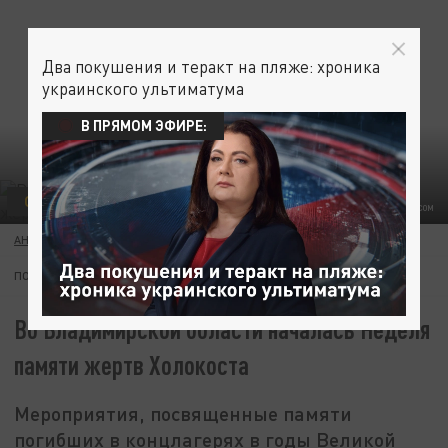
Два покушения и теракт на пляже: хроника
украинского ультиматума
В ПРЯМОМ ЭФИРЕ:
ОБЩЕСТВО
MFA RUSSIA/VIA GLOBALLOOKPRESS.COM
АННА ДЕКТЯРЁВА
22 ЯНВАРЯ 20:17
ПОДПИШИТЕСЬ:
Во Владимирской области началась Неделя
памяти жертв Холокоста
Мероприятия, посвященные памяти
погибших в концлагерях в годы Великой