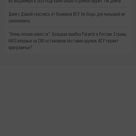
Во Владимире в 2024 году капитально отремонтируют 140 домов
Даня с Дашей спаслись от боевиков ВСУ. Но беды для малышей не
закончились
"Очень плохие новости": Большая ошибка Palantir в России. Страны
НАТО впервые за СВО остановили поставки оружия. ВСУ теряют
приграничье?