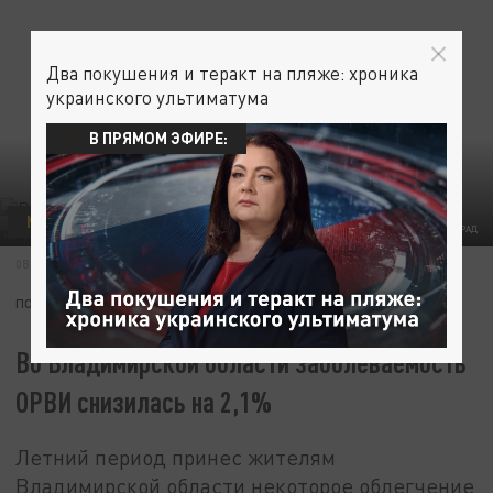
Два покушения и теракт на пляже: хроника
украинского ультиматума
В ПРЯМОМ ЭФИРЕ:
МЕДИЦИНА
ФОТО: ЦАРЬГРАД
08 ИЮЛЯ 23:16
ПОДПИШИТЕСЬ:
Во Владимирской области заболеваемость
ОРВИ снизилась на 2,1%
Летний период принес жителям
Владимирской области некоторое облегчение