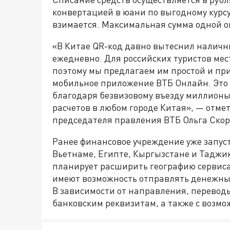
конвертацией в юани по выгодному курсу
взимается. Максимальная сумма одной оп
«В Китае QR-код давно вытеснил наличн
ежедневно. Для российских туристов ме
поэтому мы предлагаем им простой и пр
мобильное приложение ВТБ Онлайн. Это б
благодаря безвизовому въезду миллионы
расчетов в любом городе Китая», — отме
председателя правления ВТБ Ольга Скор
Ранее финансовое учреждение уже запуст
Вьетнаме, Египте, Кыргызстане и Таджик
планирует расширить географию сервиса 
имеют возможность отправлять денежные 
В зависимости от направления, переводы
банковским реквизитам, а также с возм