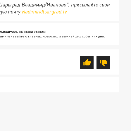
 "Царьград Владимир/Иваново", присылайте свои
ную почту
vladimir@tsargrad.tv
сывайтесь на наши каналы
ыми узнавайте о главных новостях и важнейших событиях дня.