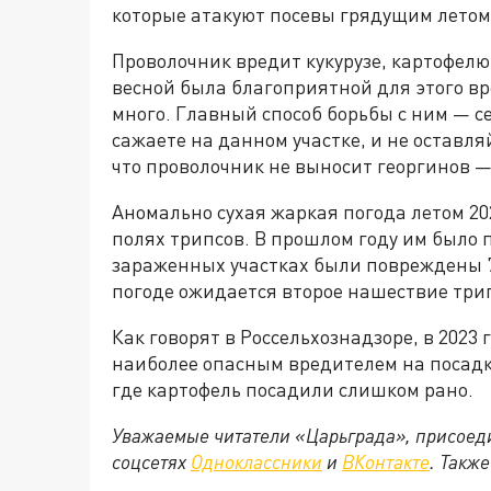
которые атакуют посевы грядущим летом,
Проволочник вредит кукурузе, картофелю
весной была благоприятной для этого вр
много. Главный способ борьбы с ним — с
сажаете на данном участке, и не оставля
что проволочник не выносит георгинов 
Аномально сухая жаркая погода летом 20
полях трипсов. В прошлом году им было 
зараженных участках были повреждены 75
погоде ожидается второе нашествие три
Как говорят в Россельхознадзоре, в 2023
наиболее опасным вредителем на посадка
где картофель посадили слишком рано.
Уважаемые читатели «Царьграда», присоеди
соцсетях
Одноклассники
и
ВКонтакте
. Такж