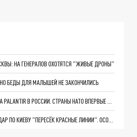
ОСКВЫ: НА ГЕНЕРАЛОВ ОХОТЯТСЯ "ЖИВЫЕ ДРОНЫ"
. НО БЕДЫ ДЛЯ МАЛЫШЕЙ НЕ ЗАКОНЧИЛИСЬ
"ОЧЕНЬ ПЛОХИЕ НОВОСТИ": БОЛЬШАЯ ОШИБКА PALANTIR В РОССИИ. СТРАНЫ НАТО ВПЕРВЫЕ ЗА СВО ОСТАНОВИЛИ ПОСТАВКИ ОРУЖИЯ. ВСУ ТЕРЯЮТ ПРИГРАНИЧЬЕ?
"ТЕРПЕНИЕ ПУТИНА ЛОПНУЛО". РЕКОРДНЫЙ УДАР ПО КИЕВУ "ПЕРЕСЁК КРАСНЫЕ ЛИНИИ". ОСОБЫЕ СПЕЦЫ КНДР НА ЛБС? ТАЙНЫЕ ПЕРЕГОВОРЫ ЕВРОПЫ И МОСКВЫ