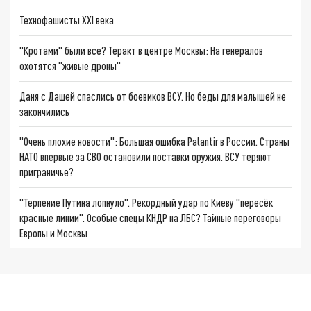
Технофашисты XXI века
"Кротами" были все? Теракт в центре Москвы: На генералов
охотятся "живые дроны"
Даня с Дашей спаслись от боевиков ВСУ. Но беды для малышей не
закончились
"Очень плохие новости": Большая ошибка Palantir в России. Страны
НАТО впервые за СВО остановили поставки оружия. ВСУ теряют
приграничье?
"Терпение Путина лопнуло". Рекордный удар по Киеву "пересёк
красные линии". Особые спецы КНДР на ЛБС? Тайные переговоры
Европы и Москвы