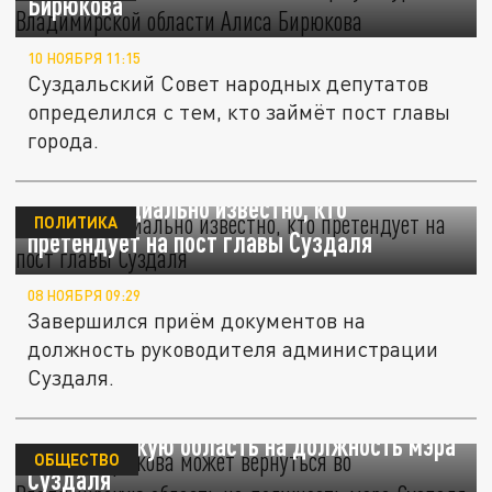
Бирюкова
10 НОЯБРЯ 11:15
Суздальский Совет народных депутатов
определился с тем, кто займёт пост главы
города.
Стало официально известно, кто
ПОЛИТИКА
претендует на пост главы Суздаля
08 НОЯБРЯ 09:29
Завершился приём документов на
должность руководителя администрации
Суздаля.
Алиса Бирюкова может вернуться во
Владимирскую область на должность мэра
ОБЩЕСТВО
Суздаля