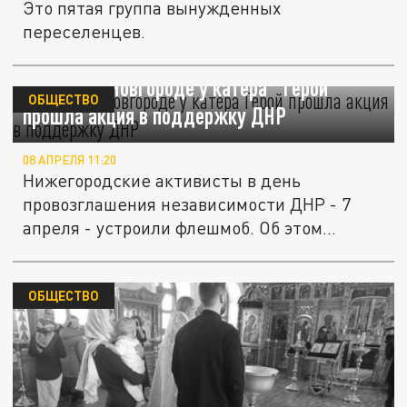
Это пятая группа вынужденных
переселенцев.
В Нижнем Новгороде у катера "Герой"
ОБЩЕСТВО
прошла акция в поддержку ДНР
08 АПРЕЛЯ 11:20
Нижегородские активисты в день
провозглашения независимости ДНР - 7
апреля - устроили флешмоб. Об этом...
ОБЩЕСТВО