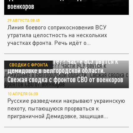
военкоров
29 АВГУСТА 08:45
Линия боевого соприкосновения ВСУ
утратила целостность на нескольких
участках фронта. Речь идёт о
Харьковской...
Куда вы все лезете?? Части ВСУ рвутся к
СВОДКИ С ФРОНТА
Демидовке в Белгородской области.
Свежая сводка с фронтов СВО от военкоров
10 АПРЕЛЯ 06:00
Русские разведчики накрывают украинскую
пехоту, пытающуюся прорваться к
приграничной Демидовке, защищая...
Полный хаос! Части ВСУ тайно бегут из