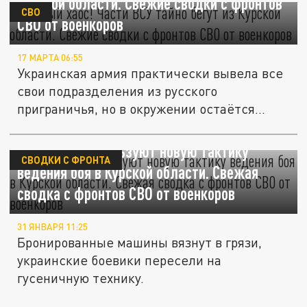
Курской области. Свежие сводки с фронтов
СВО
СВО от военкоров
17 МАРТА 06:55
Украинская армия практически вывела все
свои подразделения из русского
приграничья, но в окружении остаётся...
Части ВСУ используют новую тактику
СВОДКИ С ФРОНТА
ведения боя в Курской области. Свежая
сводка с фронтов СВО от военкоров
31 ЯНВАРЯ 11:25
Бронированные машины вязнут в грязи,
украинские боевики пересели на
гусеничную технику.