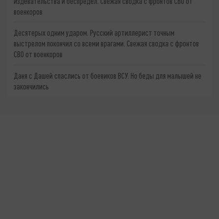
издевательства и беспредел. Свежая сводка с фронтов СВО от
военкоров
Десятерых одним ударом. Русский артиллерист точным
выстрелом покончил со всеми врагами. Свежая сводка с фронтов
СВО от военкоров
Даня с Дашей спаслись от боевиков ВСУ. Но беды для малышей не
закончились