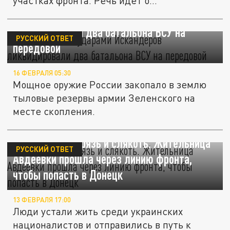
участках фронта. Речь идёт о
Харьковской...
Русские бойцы ударами "Искандеров"
ликвидировали два батальона ВСУ на
РУССКИЙ ОТВЕТ
передовой
16 ФЕВРАЛЯ 05:30
Мощное оружие России закопало в землю
тыловые резервы армии Зеленского на
месте скопления.
Сквозь мины, грязь и слякоть. Жительница
РУССКИЙ ОТВЕТ
Авдеевки прошла через линию фронта,
чтобы попасть в Донецк
13 ФЕВРАЛЯ 17:00
Люди устали жить среди украинских
националистов и отправились в путь к