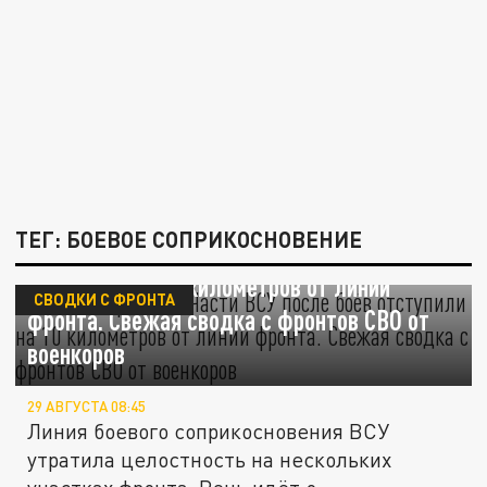
ТЕГ: БОЕВОЕ СОПРИКОСНОВЕНИЕ
Назад в прошлое. Части ВСУ после боёв
отступили на 10 километров от линии
СВОДКИ С ФРОНТА
фронта. Свежая сводка с фронтов СВО от
военкоров
29 АВГУСТА 08:45
Линия боевого соприкосновения ВСУ
утратила целостность на нескольких