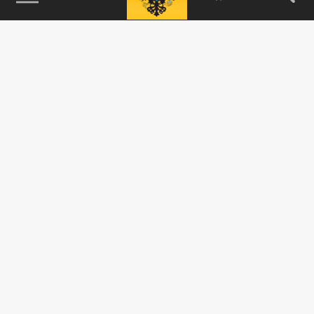
115093, г. Москва, переулок Партийный,
д.1, к.57, стр.3, эт.1, пом.I, ком.45