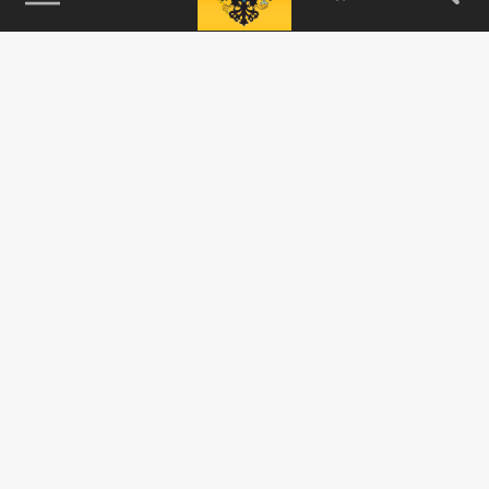
115093, г. Москва, переулок Партийный,
д.1, к.57, стр.3, эт.1, пом.I, ком.45