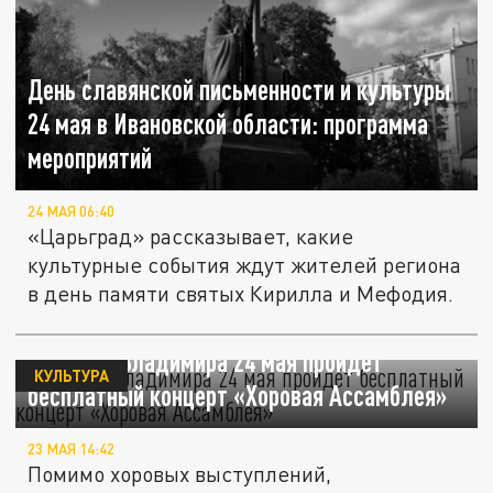
День славянской письменности и культуры
24 мая в Ивановской области: программа
мероприятий
24 МАЯ 06:40
«Царьград» рассказывает, какие
культурные события ждут жителей региона
в день памяти святых Кирилла и Мефодия.
В центре Владимира 24 мая пройдёт
КУЛЬТУРА
бесплатный концерт «Хоровая Ассамблея»
23 МАЯ 14:42
Помимо хоровых выступлений,