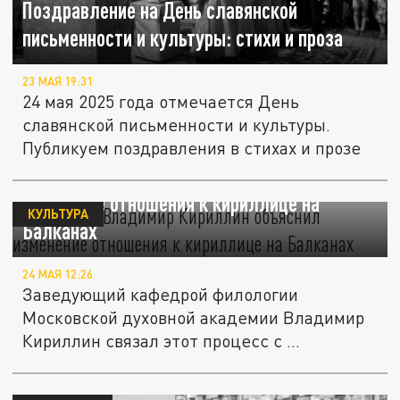
Поздравление на День славянской
письменности и культуры: стихи и проза
23 МАЯ 19:31
24 мая 2025 года отмечается День
славянской письменности и культуры.
Публикуем поздравления в стихах и прозе
Профессор Владимир Кириллин объяснил
изменение отношения к кириллице на
КУЛЬТУРА
Балканах
24 МАЯ 12:26
Заведующий кафедрой филологии
Московской духовной академии Владимир
Кириллин связал этот процесс с ...