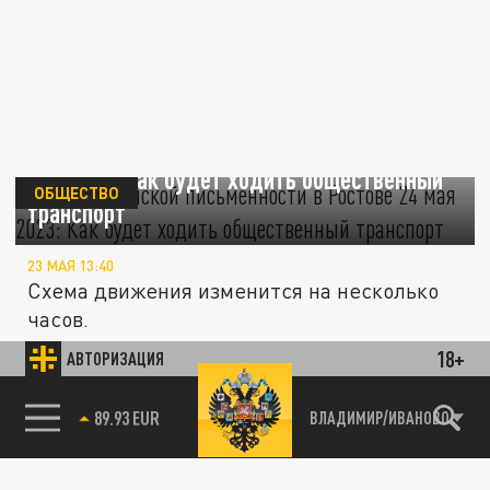
День славянской письменности в Ростове 24
мая 2023: Как будет ходить общественный
ОБЩЕСТВО
транспорт
23 МАЯ 13:40
Схема движения изменится на несколько
часов.
18+
АВТОРИЗАЦИЯ
ОБЩЕСТВО
85.64 BRENT
ВЛАДИМИР/ИВАНОВО