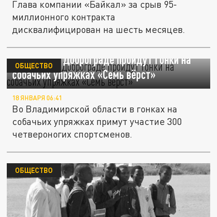
Глава компании «Байкал» за срыв 95-
миллионного контракта
дисквалифицирован на шесть месяцев.
19 января в Доброграде пройдут гонки на
ОБЩЕСТВО
собачьих упряжках «Семь вёрст»
18 ЯНВАРЯ 06:41
Во Владимирской области в гонках на
собачьих упряжках примут участие 300
четвероногих спортсменов.
ОБЩЕСТВО