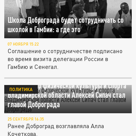
Школа Доброграда будет сотрудничать со
школой в Гамбии: а где это
07 НОЯБРЯ 15:22
Соглашение о сотрудничестве подписано
во время визита делегации России в
Гамбию и Сенегал.
Экс-министр физической культуры и спорта
ПОЛИТИКА
Владимирской области Алексей Сипач стал
главой Доброграда
25 СЕНТЯБРЯ 16:35
Ранее Доброград возглавляла Алла
Кочеткова.