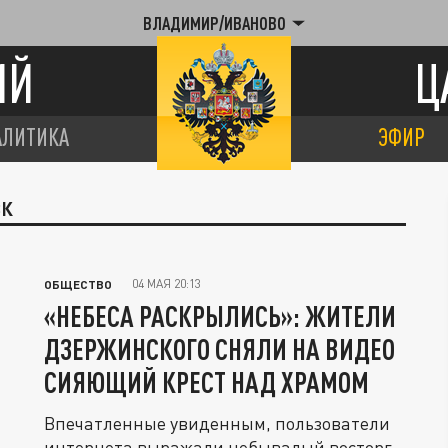
ВЛАДИМИР/ИВАНОВО
ИЙ
Ц
АЛИТИКА
ЭФИР
СК
04 МАЯ 20:13
ОБЩЕСТВО
«НЕБЕСА РАСКРЫЛИСЬ»: ЖИТЕЛИ
ДЗЕРЖИНСКОГО СНЯЛИ НА ВИДЕО
СИЯЮЩИЙ КРЕСТ НАД ХРАМОМ
Впечатленные увиденным, пользователи
интернета выражали небывалый восторг.