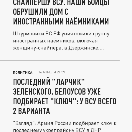
СНАЙПЕРШУ ВСУ. НАШИ БОЙЦЫ
ОБРУШИЛИ ДОМ С
ИНОСТРАННЫМИ НАЁМНИКАМИ
Штурмовики ВС РФ уничтожили группу
иностранных наёмников, включая
женщину-снайпера, в Дзержинске,
обрушив...
16 АПРЕЛЯ 21:59
ПОЛИТИКА
ПОСЛЕДНИЙ "ЛАРЧИК"
ЗЕЛЕНСКОГО. БЕЛОУСОВ УЖЕ
ПОДБИРАЕТ "КЛЮЧ": У ВСУ ВСЕГО
2 ВАРИАНТА
"Взгляд": Армия России подбирает ключ к
последнему укрепрайону ВСУ в ДНР