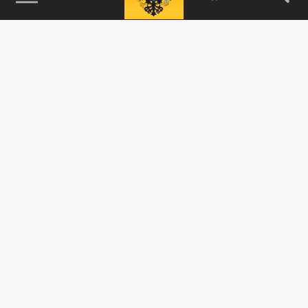
115093, г. Москва, переулок Партийный,
д.1, к.57, стр.3, эт.1, пом.I, ком.45