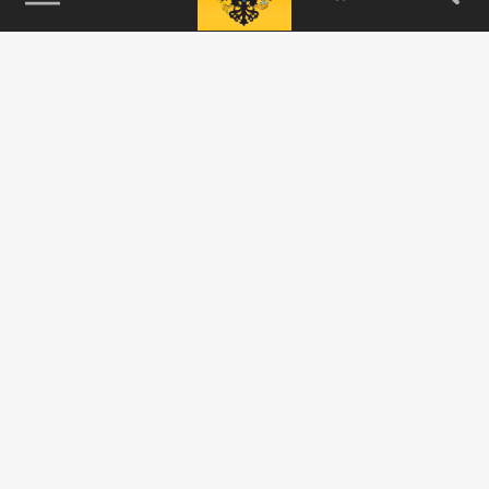
115093, г. Москва, переулок Партийный,
д.1, к.57, стр.3, эт.1, пом.I, ком.45