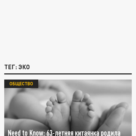
ТЕГ: ЭКО
ОБЩЕСТВО
Need to Know: 63-летняя китаянка родила