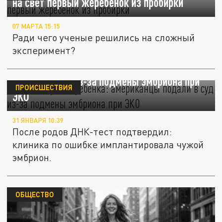
на свет первый жеребенок из пробирки
07 МАРТА 15:15
Ради чего ученые решились на сложный
эксперимент?
Родили "чужого" ребёнка: американцы
подали в суд из-за подмены эмбриона при
ПРОИСШЕСТВИЯ
ЭКО
31 ЯНВАРЯ 10:39
После родов ДНК-тест подтвердил:
клиника по ошибке имплантировала чужой
эмбрион.
ОБЩЕСТВО