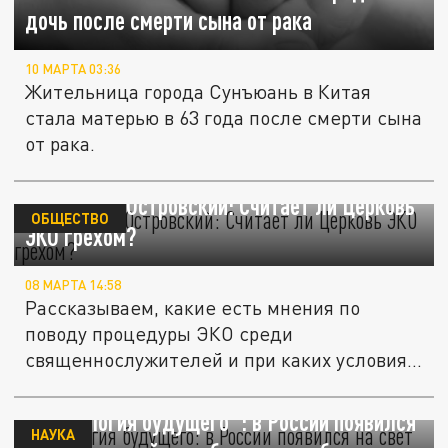
дочь после смерти сына от рака
10 МАРТА 03:36
Жительница города Сунъюань в Китая
стала матерью в 63 года после смерти сына
от рака.
Священник Островский: Считает ли Церковь
ОБЩЕСТВО
ЭКО грехом?
08 МАРТА 14:58
Рассказываем, какие есть мнения по
поводу процедуры ЭКО среди
священнослужителей и при каких условиях
это...
"Технология будущего": в России появился
НАУКА