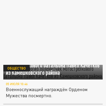
В зоне СВО погиб пулемётчик
мотострелкового батальона Павел Качетков
ОБЩЕСТВО
из Камешковского района
05 ИЮЛЯ 10:46
Военнослужащий награждён Орденом
Мужества посмертно.