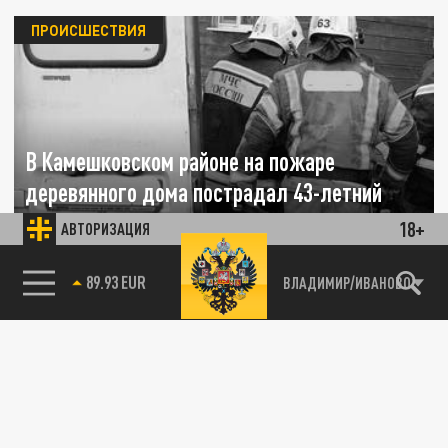
ПРОИСШЕСТВИЯ
В Камешковском районе на пожаре
деревянного дома пострадал 43-летний
мужчина
18+
АВТОРИЗАЦИЯ
24 МАЯ 11:20
85.64 BRENT
ВЛАДИМИР/ИВАНОВО
Пожарные вытащили местного жителя из
горящего деревянного дома.
ПРОИСШЕСТВИЯ