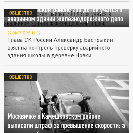
В Камешковском районе 200 детей учатся в
ОБЩЕСТВО
аварийном здании железнодорожного депо
27 ОКТЯБРЯ 13:02
Глава СК России Александр Бастрыкин
взял на контроль проверку аварийного
здания школы в деревне Новки.
ОБЩЕСТВО
Москвичке в Камешковском районе
выписали штраф за превышение скорости: а