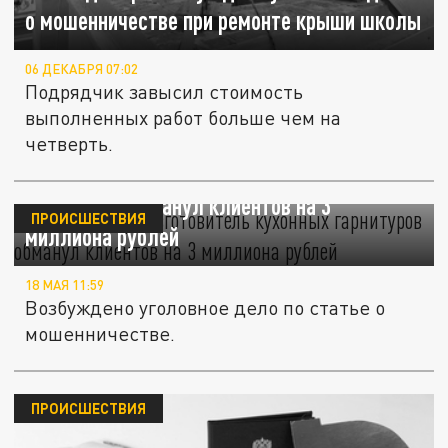
о мошенничестве при ремонте крыши школы
06 ДЕКАБРЯ 07:02
Подрядчик завысил стоимость
выполненных работ больше чем на
четверть.
Во Владимире изготовитель кухонных
гарнитуров обманул клиентов на 3
ПРОИСШЕСТВИЯ
миллиона рублей
18 МАЯ 11:59
Возбуждено уголовное дело по статье о
мошенничестве.
ПРОИСШЕСТВИЯ