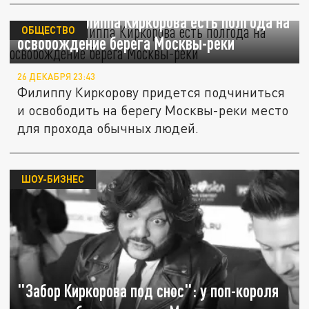
Mash: У Филиппа Киркорова есть полгода на
ОБЩЕСТВО
освобождение берега Москвы-реки
26 ДЕКАБРЯ 23:43
Филиппу Киркорову придется подчиниться
и освободить на берегу Москвы-реки место
для прохода обычных людей.
ШОУ-БИЗНЕС
"Забор Киркорова под снос": у поп-короля