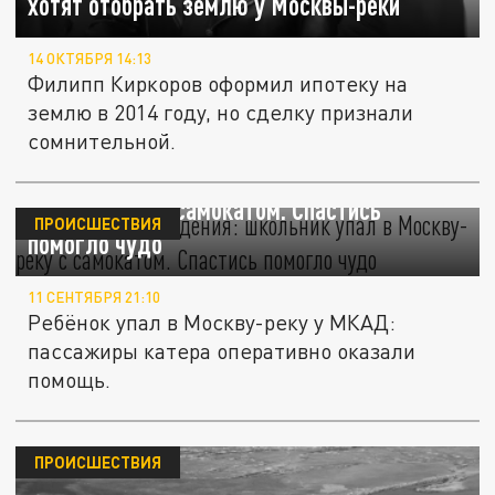
хотят отобрать землю у Москвы-реки
14 ОКТЯБРЯ 14:13
Филипп Киркоров оформил ипотеку на
землю в 2014 году, но сделку признали
сомнительной.
Второй день рождения: школьник упал в
Москву-реку с самокатом. Спастись
ПРОИСШЕСТВИЯ
помогло чудо
11 СЕНТЯБРЯ 21:10
Ребёнок упал в Москву-реку у МКАД:
пассажиры катера оперативно оказали
помощь.
ПРОИСШЕСТВИЯ