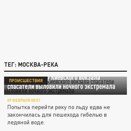
ТЕГ: МОСКВА-РЕКА
В Москве-реке у Киевского вокзала
ПРОИСШЕСТВИЯ
спасатели выловили ночного экстремала
09 ФЕВРАЛЯ 08:51
Попытка перейти реку по льду едва не
закончилась для пешехода гибелью в
ледяной воде.