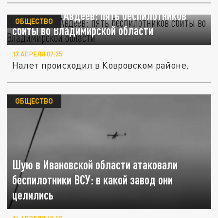
Губернатор Авдеев: пять беспилотников
ОБЩЕСТВО
сбиты во Владимирской области
17 АПРЕЛЯ 07:35
Налет происходил в Ковровском районе.
ОБЩЕСТВО
Шую в Ивановской области атаковали
беспилотники ВСУ: в какой завод они
целились