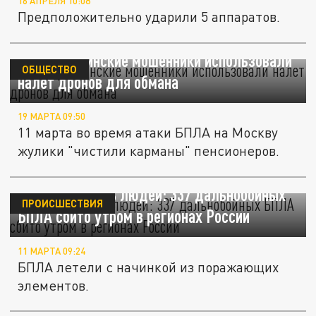
16 АПРЕЛЯ 10:08
Предположительно ударили 5 аппаратов.
Mash: украинские мошенники использовали
ОБЩЕСТВО
налет дронов для обмана
19 МАРТА 09:50
11 марта во время атаки БПЛА на Москву
жулики "чистили карманы" пенсионеров.
Летели убивать людей: 337 дальнобойных
ПРОИСШЕСТВИЯ
БПЛА сбито утром в регионах России
11 МАРТА 09:24
БПЛА летели с начинкой из поражающих
элементов.