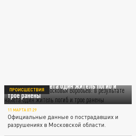
Губернатор Подмосковья Воробьев: в
результате налета один житель погиб и
ПРОИСШЕСТВИЯ
трое ранены
11 МАРТА 07:29
Официальные данные о пострадавших и
разрушениях в Московской области.