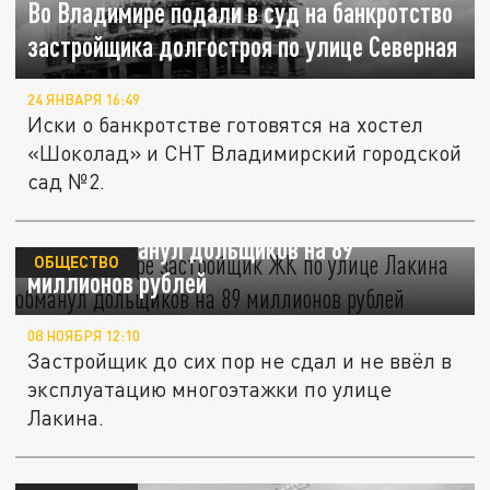
Во Владимире подали в суд на банкротство
застройщика долгостроя по улице Северная
24 ЯНВАРЯ 16:49
Иски о банкротстве готовятся на хостел
«Шоколад» и СНТ Владимирский городской
сад №2.
Во Владимире застройщик ЖК по улице
Лакина обманул дольщиков на 89
ОБЩЕСТВО
миллионов рублей
08 НОЯБРЯ 12:10
Застройщик до сих пор не сдал и не ввёл в
эксплуатацию многоэтажки по улице
Лакина.