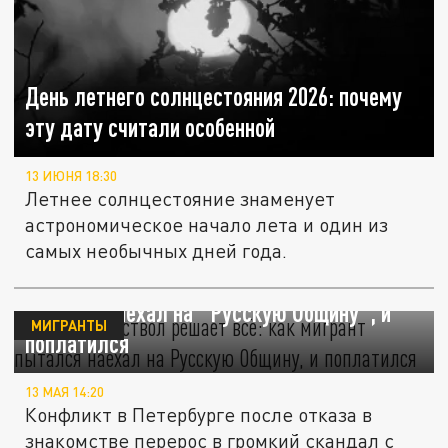
День летнего солнцестояния 2026: почему
эту дату считали особенной
13 ИЮНЯ 18:30
Летнее солнцестояние знаменует
астрономическое начало лета и один из
самых необычных дней года.
Думал, что ствол решает всё: как мигрант
пытался наехал на "Русскую Общину", и
МИГРАНТЫ
поплатился
13 МАЯ 14:20
Конфликт в Петербурге после отказа в
знакомстве перерос в громкий скандал с