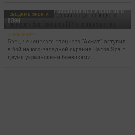
Один в поле воин. Русский солдат победил
в стрелковом бою боевиков ВСУ и взял их в
СВОДКИ С ФРОНТА
плен
23 ЯНВАРЯ 07:40
Боец чеченского спецназа "Ахмат" вступил
в бой на юго-западной окраине Часов Яра с
двумя украинскими боевиками...