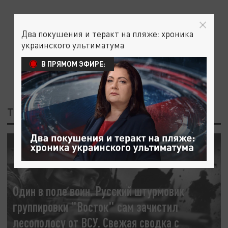
Два покушения и теракт на пляже: хроника
украинского ультиматума
В ПРЯМОМ ЭФИРЕ:
ТЕГ: ОДИН В ПОЛЕ ВОИН
СВОДКИ С ФРОНТА
Один в поле воин. Русский штурмовик
группировки "Восток" сам зачистил
лесополосу от ВСУ. Свежая сводка с