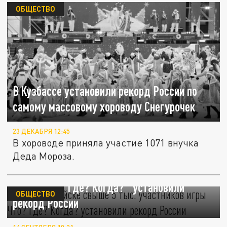
ОБЩЕСТВО
В Кузбассе установили рекорд России по
самому массовому хороводу Снегурочек
23 ДЕКАБРЯ 12:45
В хороводе приняла участие 1071 внучка
Деда Мороза.
В Новороссийске свыше 5 тыс. участников
игры "Что? Где? Когда?" установили
ОБЩЕСТВО
рекорд России