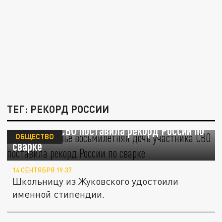
ТЕГ: РЕКОРД РОССИИ
В Подмосковье восьмилетняя дочь
участника СВО поставила рекорд России по
ОБЩЕСТВО
сварке
14 СЕНТЯБРЯ 19:37
Школьницу из Жуковского удостоили
именной стипендии.