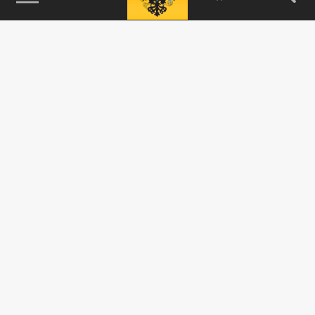
115093, г. Москва, переулок Партийный,
д.1, к.57, стр.3, эт.1, пом.I, ком.45