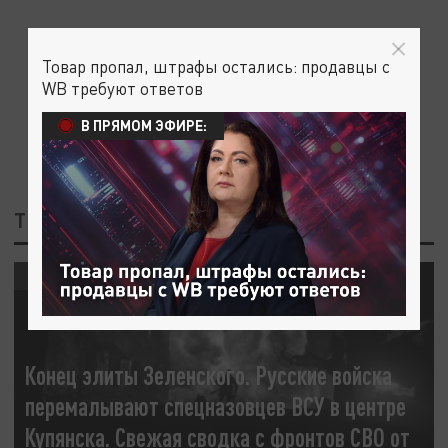
Товар пропал, штрафы остались: продавцы с
WB требуют ответов
В ПРЯМОМ ЭФИРЕ:
ТЕГ: ВСУ ПРИКРЫВАЮТСЯ
СВОДКИ С ФРОНТА
Конец элиты Зеленского. Русские войска
перемалывают спецназовцев ВСУ в центре
Купянска. Свежая сводка с фронтов СВО от