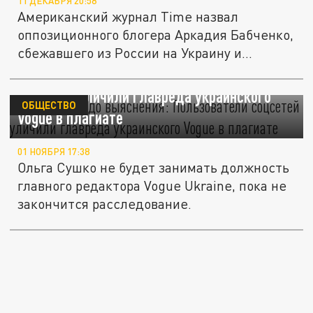
11 ДЕКАБРЯ 20:58
Американский журнал Time назвал
оппозиционного блогера Аркадия Бабченко,
сбежавшего из России на Украину и...
Отстранена до выяснения: Пользователи
соцсетей уличили главреда украинского
ОБЩЕСТВО
Vogue в плагиате
01 НОЯБРЯ 17:38
Ольга Сушко не будет занимать должность
главного редактора Vogue Ukraine, пока не
закончится расследование.