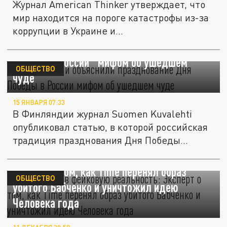
Журнал American Thinker утверждает, что
мир находится на пороге катастрофы из-за
коррупции в Украине и...
В Финляндии объяснили празднование Дня
Победы в России "мифом об ушедшем
ОБЩЕСТВО
чуде"
15 ЯНВАРЯ 07:33
В Финляндии журнал Suomen Kuvalehti
опубликовал статью, в которой российская
традиция празднования Дня Победы...
Погружение в фейковую реальность:
Эксперт о том, как Time перенял образ
ОБЩЕСТВО
убитого Бабченко и уничтожил идею
Человека года