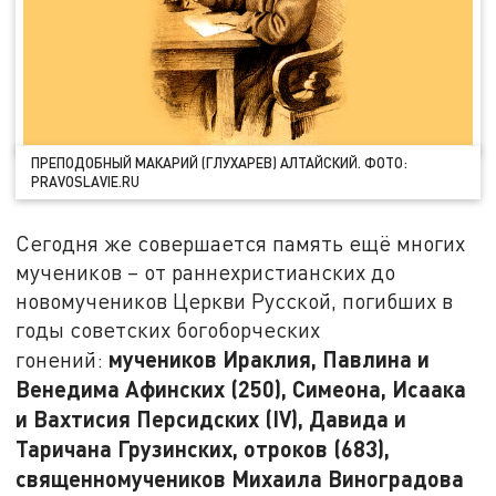
ПРЕПОДОБНЫЙ МАКАРИЙ (ГЛУХАРЕВ) АЛТАЙСКИЙ. ФОТО:
PRAVOSLAVIE.RU
Сегодня же совершается память ещё многих
мучеников – от раннехристианских до
новомучеников Церкви Русской, погибших в
годы советских богоборческих
мучеников Ираклия, Павлина и
гонений:
Венедима Афинских (250), Симеона, Исаака
и Вахтисия Персидских (IV), Давида и
Таричана Грузинских, отроков (683),
священномучеников Михаила Виноградова