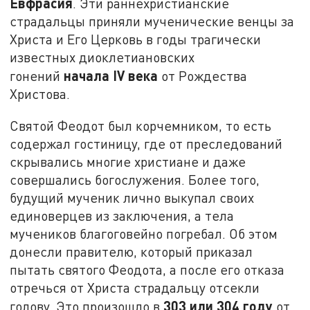
Евфрасия
. Эти раннехристианские
страдальцы приняли мученические венцы за
Христа и Его Церковь в годы трагически
известных диоклетиановских
начала
IV
века
гонений
от Рождества
Христова.
Святой Феодот был корчемником, то есть
содержал гостиницу, где от преследований
скрывались многие христиане и даже
совершались богослужения. Более того,
будущий мученик лично выкупал своих
единоверцев из заключения, а тела
мучеников благоговейно погребал. Об этом
донесли правителю, который приказал
пытать святого Феодота, а после его отказа
отречься от Христа страдальцу отсекли
303 или 304 году
голову. Это произошло в
от