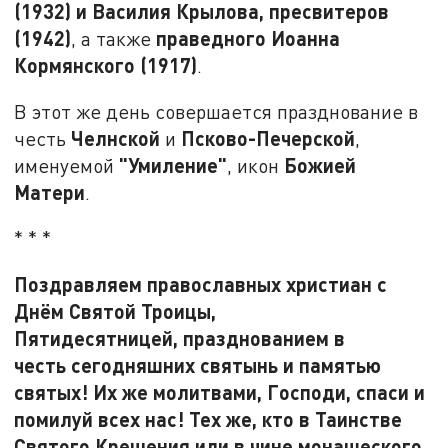
(1932) и Василия Крылова, пресвитеров
(1942)
праведного Иоанна
, а также
Кормянского (1917)
.
В этот же день совершается празднование в
Челнской
Псково-Печерской
честь
и
,
"Умиление"
Божией
именуемой
, икон
Матери
.
* * *
Поздравляем православных христиан с
Днём Святой Троицы,
Пятидесятницей, празднованием в
честь сегодняшних святынь и памятью
святых! Их же молитвами, Господи, спаси и
помилуй всех нас! Тех же, кто в Таинстве
Святого Крещения или в чине монашеского