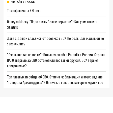
ЧИТАЙТЕ ТАКЖЕ:
Технофашисты XXI века
Оплеуха Маску. "Пора снять белые перчатки": Как уничтожить
Starlink
Даня с Дашей спаслись от боевиков ВСУ. Но беды для малышей не
закончились
"Очень плохие новости": Большая ошибка Palantir в России. Страны
НАТО впервые за СВО остановили поставки оружия. ВСУ теряют
приграничье?
Три главных инсайда об СВО. Отмена мобилизации и возвращение
"генерала Армагеддона"? Отличные новости, которые ждали все