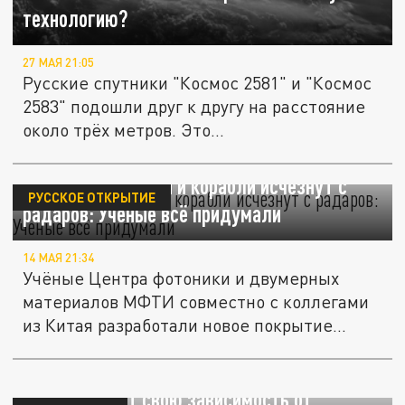
технологию?
27 МАЯ 21:05
Русские спутники "Космос 2581" и "Космос
2583" подошли друг к другу на расстояние
около трёх метров. Это...
Русские самолёты и корабли исчезнут с
РУССКОЕ ОТКРЫТИЕ
радаров: Учёные всё придумали
14 МАЯ 21:34
Учёные Центра фотоники и двумерных
материалов МФТИ совместно с коллегами
из Китая разработали новое покрытие...
Россия снизит свою зависимость от