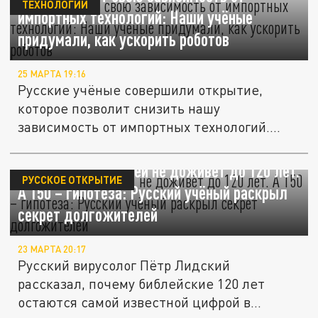
ТЕХНОЛОГИИ
импортных технологий: Наши учёные
придумали, как ускорить роботов
25 МАРТА 19:16
Русские учёные совершили открытие,
которое позволит снизить нашу
зависимость от импортных технологий....
Большинство людей не доживёт до 120 лет.
РУССКОЕ ОТКРЫТИЕ
А 150 – гипотеза: Русский учёный раскрыл
секрет долгожителей
23 МАРТА 20:17
Русский вирусолог Пётр Лидский
рассказал, почему библейские 120 лет
остаются самой известной цифрой в...