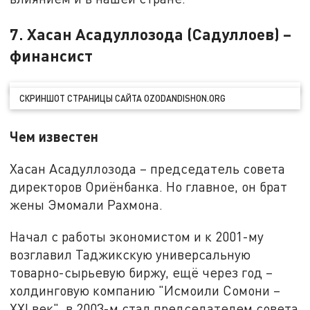
7. Хасан Асадуллозода (Садуллоев) –
финансист
СКРИНШОТ СТРАНИЦЫ САЙТА OZODANDISHON.ORG
Чем известен
Хасан Асадуллозода – председатель совета
директоров Ориёнбанка. Но главное, он брат
жены Эмомали Рахмона.
Начал с работы экономистом и к 2001-му
возглавил Таджикскую универсальную
товарно-сырьевую биржу, ещё через год –
холдинговую компанию "Исмоили Сомони –
XXI век", в 2003-м стал председателем совета