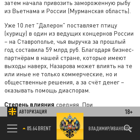
затем начала привозить замороженную рыбу
из Вьетнама и России (Мурманская область).
Уже 10 лет "Далерон" поставляет птицу
(курицу) в один из ведущих концернов России
– на Ставрополье, чья выручка за прошлый
год составила 59 млрд руб. Благодаря бизнес-
партнёрам в нашей стране, которые имеют
выходы наверх, Назарова может влиять на те
или иные не только коммерческие, но и
общественные решения, а за счёт денег –
оказывать помощь диаспорам.
Степень влияния
средняя. При
18+
АВТОРИЗАЦИЯ
необходимости нужные винтики по её
желанию (или просьбе руководства
85.64 BRENT
ВЛАДИМИР/ИВАНОВО
Таджикистана либо диаспор) могут
закрутиться очень быстро. И с нужным