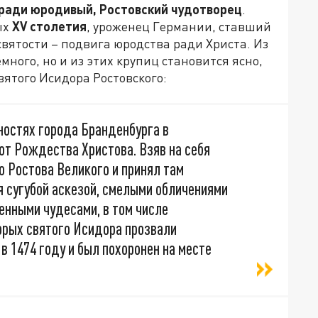
ради юродивый, Ростовский чудотворец
.
ых
XV столетия
, уроженец Германии, ставший
святости – подвига юродства ради Христа. Из
ного, но и из этих крупиц становится ясно,
ятого Исидора Ростовского:
остях города Бранденбурга в
 от Рождества Христова. Взяв на себя
о Ростова Великого и принял там
 сугубой аскезой, смелыми обличениями
енными чудесами, в том числе
орых святого Исидора прозвали
 1474 году и был похоронен на месте