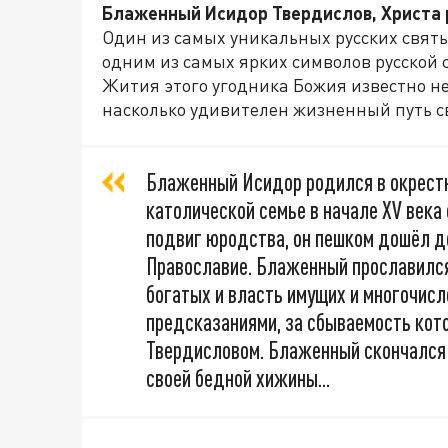
Блаженный Исидор Твердислов, Христа 
Один из самых уникальных русских свят
одним из самых ярких символов русской 
Жития этого угодника Божия известно нем
насколько удивителен жизненный путь св
Блаженный Исидор родился в окрестн
католической семье в начале XV века
подвиг юродства, он пешком дошёл д
Православие. Блаженный прославился
богатых и власть имущих и многочисл
предсказаниями, за сбываемость кот
Твердисловом. Блаженный скончался в
своей бедной хижины...