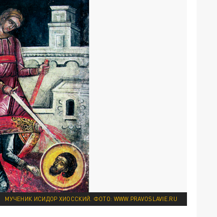
МУЧЕНИК ИСИДОР ХИОССКИЙ. ФОТО: WWW.PRAVOSLAVIE.RU