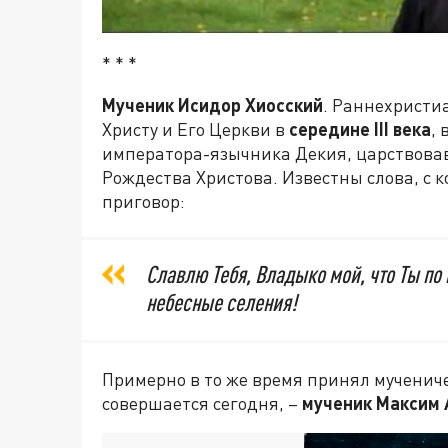
* * *
Мученик Исидор Хиосский
. Раннехристи
Христу и Его Церкви в
середине III века
,
императора-язычника Декия, царствова
Рождества Христова. Известны слова, с
приговор:
Славлю Тебя, Владыко мой, что Ты по
небесные селения!
Примерно в то же время принял мучениче
совершается сегодня, –
мученик Максим 