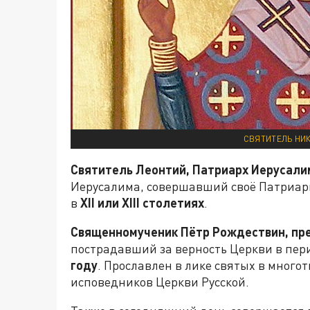
СВЯТИТЕЛЬ НИК
Святитель Леонтий, Патриарх Иерусали
Иерусалима, совершавший своё Патриар
в
XII
или
XIII
столетиях
.
Священномученик Пётр Рождествин, пр
пострадавший за верность Церкви в пери
году
. Прославлен в лике святых в много
исповедников Церкви Русской.