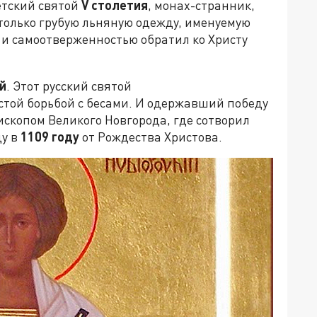
етский святой
V
столетия
, монах-странник,
 только грубую льняную одежду, именуемую
и самоотверженностью обратил ко Христу
й
. Этот русский святой
стой борьбой с бесами. И одержавший победу
скопом Великого Новгорода, где сотворил
ду в
1109 году
от Рождества Христова.