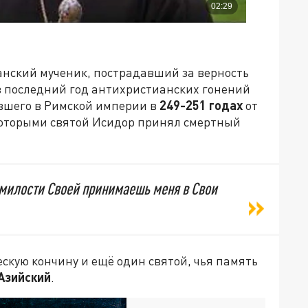
анский мученик, пострадавший за верность
 в последний год антихристианских гонений
вшего в Римской империи в
249-251 годах
от
 которыми святой Исидор принял смертный
 милости Своей принимаешь меня в Свои
скую кончину и ещё один святой, чья память
Азийский
.