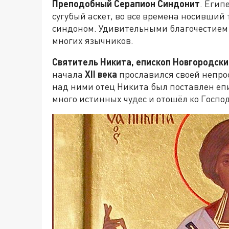
Преподобный Серапион Синдонит
. Егип
сугубый аскет, во все времена носивший
синдоном. Удивительными благочестием 
многих язычников.
Святитель Никита, епископ Новгородски
начала
XII
века
прославился своей непро
над ними отец Никита был поставлен епи
много истинных чудес и отошёл ко Госпо