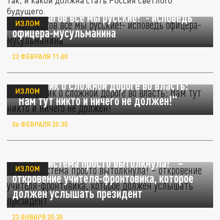
так, и какой должна стать Россия светлого
будущего.
"Для врагов все мы русские!"- исповедь
ИЗЛОМ
офицера-мусульманина
23 ФЕВРАЛЯ 11:00
Фронтовик о сложной дороге во власть:
ИЗЛОМ
"Нам тут никто и ничего не должен!"
06 ФЕВРАЛЯ 20:30
"Меня система просто вытолкнула!" –
ИЗЛОМ
откровение учителя-фронтовика, которое
должен услышать президент
23 ЯНВАРЯ 20:30