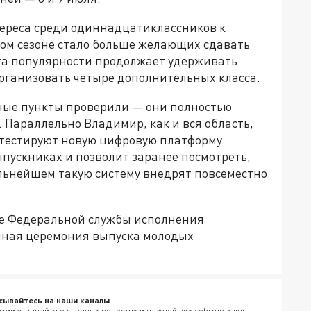
тереса среди одиннадцатиклассников к
ом сезоне стало больше желающих сдавать
га популярности продолжает удерживать
рганизовать четыре дополнительных класса.
ные пункты проверили — они полностью
 Параллельно Владимир, как и вся область,
е тестируют новую цифровую платформу
ыпускниках и позволит заранее посмотреть,
альнейшем такую систему внедрят повсеместно
е Федеральной службы исполнения
нная церемония выпуска молодых
сывайтесь на наши каналы
ыми узнавайте о главных новостях и важнейших событиях дня.