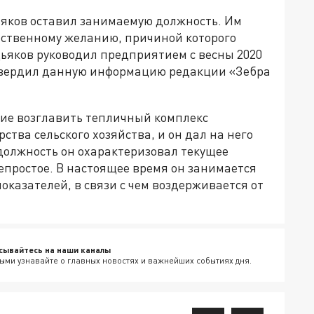
яков оставил занимаемую должность. Им
обственному желанию, причиной которого
Дьяков руководил предприятием с весны 2020
дтвердил данную информацию редакции «Зебра
ие возглавить тепличный комплекс
ства сельского хозяйства, и он дал на него
 должность он охарактеризовал текущее
епростое. В настоящее время он занимается
казателей, в связи с чем воздерживается от
сывайтесь на наши каналы
ыми узнавайте о главных новостях и важнейших событиях дня.