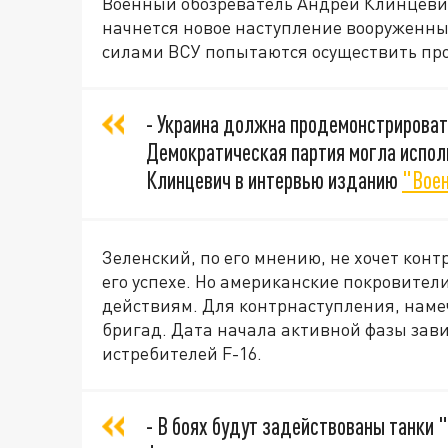
Военный обозреватель Андрей Клинцевич
начнется новое наступление вооруженны
силами ВСУ попытаются осуществить прор
- Украина должна продемонстрироват
Демократическая партия могла исполь
Клинцевич в интервью изданию
"Воен
Зеленский, по его мнению, не хочет конт
его успехе. Но американские покровите
действиям. Для контрнаступления, намеч
бригад. Дата начала активной фазы завис
истребителей F-16.
- В боях будут задействованы танки 