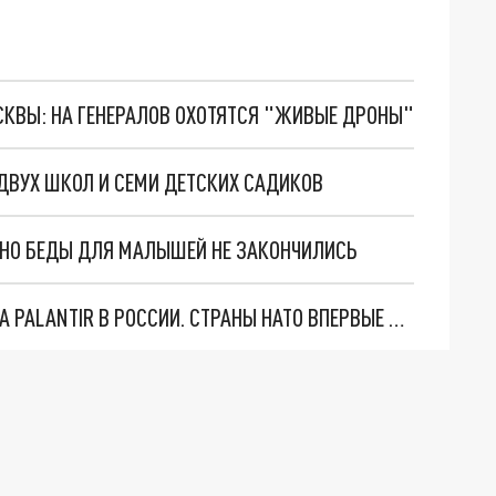
ОСКВЫ: НА ГЕНЕРАЛОВ ОХОТЯТСЯ "ЖИВЫЕ ДРОНЫ"
ДВУХ ШКОЛ И СЕМИ ДЕТСКИХ САДИКОВ
. НО БЕДЫ ДЛЯ МАЛЫШЕЙ НЕ ЗАКОНЧИЛИСЬ
"ОЧЕНЬ ПЛОХИЕ НОВОСТИ": БОЛЬШАЯ ОШИБКА PALANTIR В РОССИИ. СТРАНЫ НАТО ВПЕРВЫЕ ЗА СВО ОСТАНОВИЛИ ПОСТАВКИ ОРУЖИЯ. ВСУ ТЕРЯЮТ ПРИГРАНИЧЬЕ?