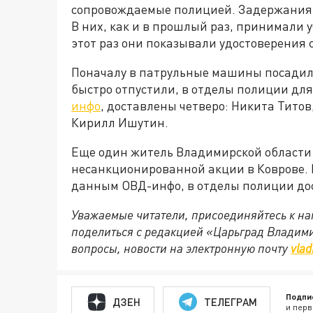
сопровождаемые полицией. Задержания н
В них, как и в прошлый раз, принимали у
этот раз они показывали удостоверения
Поначалу в патрульные машины посадили
быстро отпустили, в отделы полиции дл
инфо
, доставлены четверо: Никита Титов
Кирилл Ишутин.
Еще один житель Владимирской области
несанкционированной акции в Коврове. 
данным ОВД-инфо, в отделы полиции дос
Уважаемые читатели, присоединяйтесь к на
поделиться с редакцией «Царьград Владим
вопросы, новости на электронную почту
vlad
Подпи
ДЗЕН
ТЕЛЕГРАМ
и перв