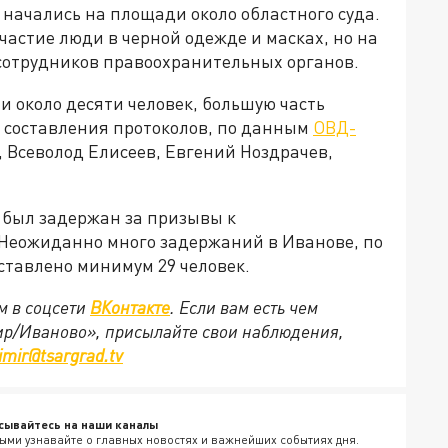
ачались на площади около областного суда.
частие люди в черной одежде и масках, но на
 сотрудников правоохранительных органов.
 около десяти человек, большую часть
я составления протоколов, по данным
ОВД-
, Всеволод Елисеев, Евгений Ноздрачев,
 был задержан за призывы к
Неожиданно много задержаний в Иванове, по
тавлено минимум 29 человек.
м в соцсети
ВКонтакте
. Если вам есть чем
ир/Иваново», присылайте свои наблюдения,
imir@tsargrad.tv
сывайтесь на наши каналы
ыми узнавайте о главных новостях и важнейших событиях дня.