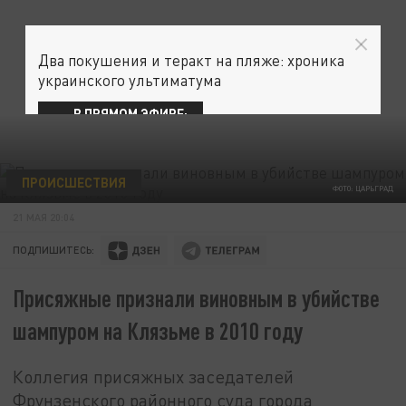
Два покушения и теракт на пляже: хроника
украинского ультиматума
В ПРЯМОМ ЭФИРЕ:
ПРОИСШЕСТВИЯ
ФОТО: ЦАРЬГРАД
21 МАЯ 20:04
ПОДПИШИТЕСЬ:
Присяжные признали виновным в убийстве
шампуром на Клязьме в 2010 году
Коллегия присяжных заседателей
Фрунзенского районного суда города