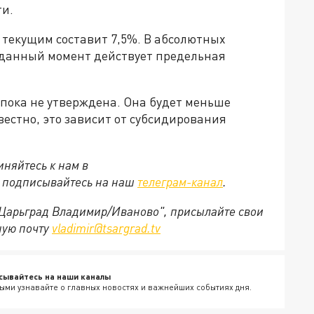
ти.
 текущим составит 7,5%. В абсолютных
На данный момент действует предельная
 пока не утверждена. Она будет меньше
вестно, это зависит от субсидирования
няйтесь к нам в
е подписывайтесь на наш
телеграм-канал
.
 "Царьград Владимир/Иваново", присылайте свои
ную почту
vladimir@tsargrad.tv
сывайтесь на наши каналы
ыми узнавайте о главных новостях и важнейших событиях дня.